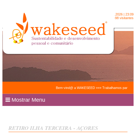
Sexta-feira
6.8.2026 | 23:09
2090398 visitantes
Bem-vind@ a WAKESEED »»» Trabalhamos para facilitar a su
Mostrar Menu
RETIRO ILHA TERCEIRA - AÇORES