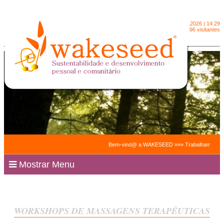
Domingo
9.8.2026 | 14:29
2091596 visitantes
Bem-vind@ a WAKESEED »»» Trabalhamos para facilit
Mostrar Menu
WORKSHOPS DE MASSAGENS TERAPÊUTICAS