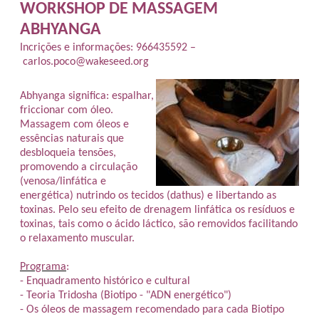
WORKSHOP DE MASSAGEM
ABHYANGA
Incrições e informações:
966435592 –
carlos.poco@wakeseed.org
Abhyanga significa: espalhar,
friccionar com óleo.
Massagem com óleos e
essências naturais que
desbloqueia tensões,
promovendo a circulação
(venosa/linfática e
energética) nutrindo os tecidos (dathus) e libertando as
toxinas. Pelo seu efeito de drenagem linfática os resíduos e
toxinas, tais como o ácido láctico, são removidos facilitando
o relaxamento muscular.
Programa
:
- Enquadramento histórico e cultural
- Teoria
Tridosha
(
Biotipo
- "ADN energético")
- Os óleos de massagem recomendado para cada
Biotipo