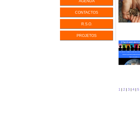
AGENDA
INTELIGÊ
CONTACTOS
INTELIGÊ
R.S.O.
PERFIS D
PERSONA
PROJETOS
ENEAGR
EQUILÍBR
LIDAR CO
IKIGAI - V
A Vida com
1
|
2
|
3
|
4
|
5