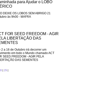
minhada para Ajudar o LOBO
ORGANIZACIONAL
BÉRICO
ICOS
FINANCIAMENTO SOCIAL,
ÉTICO E ALTERNATIVO
O DEIXE OS LOBOS SEM ABRIGO 21
ENTES
FLORESCIMENTO HUMANO
tubro às 9h00 - MAFRA
E ORGANIZACIONAL
ira e
Sobre Emídio Ferra
CT FOR SEED FREEDOM - AGIR
ELA LIBERTAÇÃO DAS
EMENTES
 2 a 16 de Outubro irá decorrer um
vimento em todo o Mundo chamado ACT
R SEED FREEDOM - AGIR PELA
BERTAÇÃO DAS SEMENTES
28
|
29
|