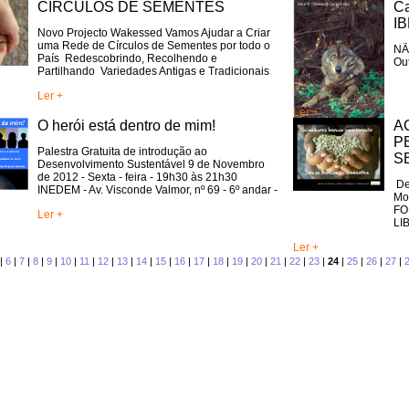
CIRCULOS DE SEMENTES
Ca
TRANSFORMAÇÃO
PESSOAL
I
NCIA EMOCIONAL
TERAPIA PRÂNICA ® e
JARDINS TERAPÊUT
Novo Projecto Wakessed Vamos Ajudar a Criar
PSICOTERAPIA PRANICA ®
uma Rede de Círculos de Sementes por todo o
NÃ
NCIA ESPIRITUAL
MASSAGEM AYURVÉDICA
CÍRCULOS DE SEM
País Redescobrindo, Recolhendo e
Ou
Partilhando Variedades Antigas e Tradicionais
deste Valioso Patrimonio que são as Sementes
E
WORKSHOPS DE
Sobre Frederica Teixe
Ler +
LIDADE:
MASSAGENS
Pepa Bernardes
AMA
TERAPÊUTICAS
Ler +
IO PESSOAL
PORTAL DA VISÃO
O herói está dentro de mim!
A
P
M O CONFLITO
ESPIRAL DA VIDA
Palestra Gratuita de introdução ao
S
Desenvolvimento Sustentável 9 de Novembro
iver com Propósito
CLÍNICA SOCIAL
de 2012 - Sexta - feira - 19h30 às 21h30
De
INEDEM - Av. Visconde Valmor, nº 69 - 6º andar -
Mo
o Projeto
Lisboa
Curso iniciação â Meditação
FO
Ler +
LI
Festival MAYOM
Ler +
Sobre Carlos Poço
|
6
|
7
|
8
|
9
|
10
|
11
|
12
|
13
|
14
|
15
|
16
|
17
|
18
|
19
|
20
|
21
|
22
|
23
|
24
|
25
|
26
|
27
|