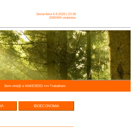
Sexta-feira
6.8.2026 | 23:36
2090404 visitantes
Bem-vind@ a WAKESEED »»» Trabalhamos para facilitar a sustentabilidade pessoal e a sustent
IA
BIOECONOMIA
e Hortas
ECO EMPREENDEDORISMO
cas
UREZA -
MODELOS ECONÓMICOS,
INTEGRADOS E SISTÉMICOS
SUSTENTABILIDADE