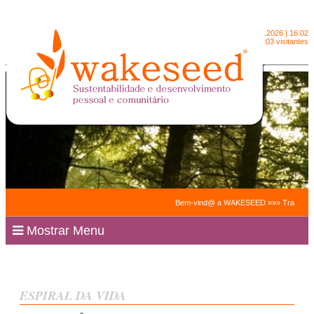
Sábado
8.8.2026 | 16:02
2091203 visitantes
Bem-vind@ a WAKESEED »»» Trabalhamos par
Mostrar Menu
ESPIRAL DA VIDA