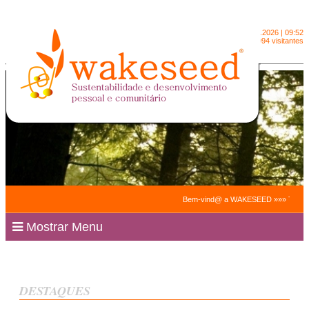
Sábado
8.8.2026 | 09:52
2091094 visitantes
Bem-vind@ a WAKESEED »»» Trabalhamos 
Mostrar Menu
DESTAQUES